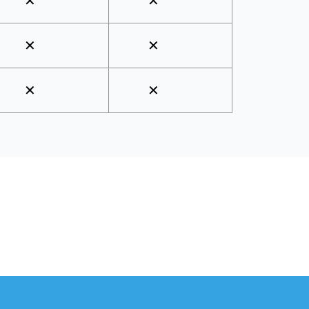
✕
✕
✕
✕
✕
✕