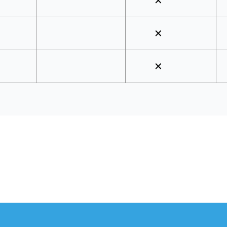
✕
✕
✕