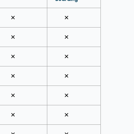
✕
✕
✕
✕
✕
✕
✕
✕
✕
✕
✕
✕