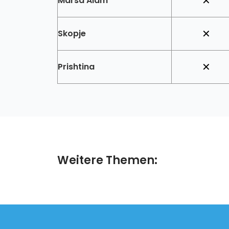
Marsa Alam
✕
Skopje
✕
Prishtina
✕
Weitere Themen: