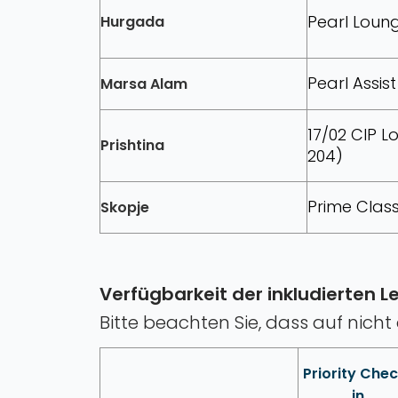
Pearl Loung
Hurgada
Pearl Assis
Marsa Alam
17/02 CIP L
Prishtina
204)
Prime Clas
Skopje
Verfügbarkeit der inkludierten L
Bitte beachten Sie, dass auf nich
Priority Che
in