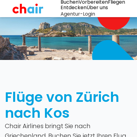
Buchen
Vorbereiten
Fliegen
Entdecken
Über uns
Agentur-Login
Flüge von Zürich
nach Kos
Chair Airlines bringt Sie nach
Griechenland. Buchen Sie jetzt Ihren Flug