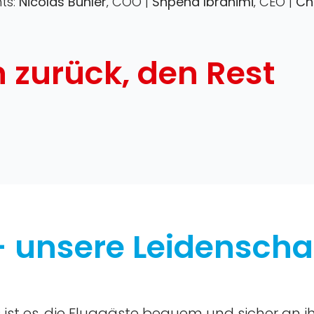
hts:
Nicolas Bühler
‚ COO |
Shpend Ibrahimi
‚ CEO |
Ch
h zurück‚ den Rest
 – unsere Leidenscha
es ist es‚ die Fluggäste bequem und sicher an i