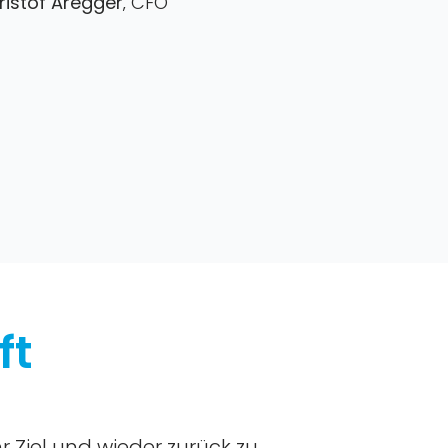
ristof Aregger
‚ CFO
ft
hr Ziel und wieder zurück zu