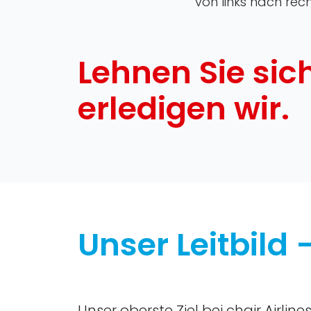
von links nach rec
Lehnen Sie sic
erledigen wir.
Unser Leitbild
Unser oberste Ziel bei chair Airlin