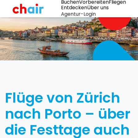
Buchen
Vorbereiten
Fliegen
Entdecken
Über uns
Agentur-Login
Flüge von Zürich
nach Porto – über
die Festtage auch